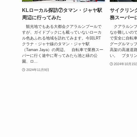
KLローカル探訪⑦タマン・ジャヤ駅
サイクリン
周辺に行ってみた
務スーパー
観光地でもある大都会クアラルンプールで
クアラルンプ
すが、ガイドブックにも載っていないローカ
なか難しいの
ル色あふれる地域を訪れてみます。今回LRT
で安全に自転
クラナ・ジャヤ線のタマン・ジャヤ駅
グーグルマッ
（Taman Jaya）の周辺。 自転車で業務スー
高架の高速道
パーに行く途中に寄ってみたら池と緑の公
い。 プタリン
園、ロ...
2024年10月15
2024年11月9日