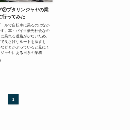
グ②プタリンジャヤの業
に行ってみた
ールで自転車に乗るのはなか
です。車・バイク優先社会なの
車に乗れる道路が少ないため。
プで良さげなルートを探すも、
路などとかぶっていると見にく
ジャヤにある日系の業務...
日
1