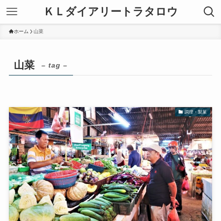
ＫＬダイアリートラタロウ
ホーム
山菜
山菜
– tag –
調理・製菓