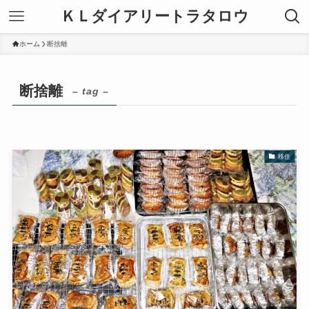
ＫＬダイアリートラタロウ
ホーム
断捨離
断捨離
– tag –
移住