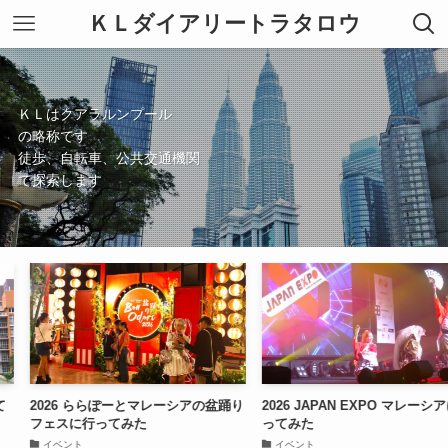
ＫＬダイアリートラタロウ
ＫＬはクアラルンプール
の略称です
徒歩、自転車、公共交通機関
で探索します
 ららぽーとマレーシアの盆踊り
2026 JAPAN EXPO マレーシアに行
新規
に行ってみた
ってみた
（無
ト
イベント
アク