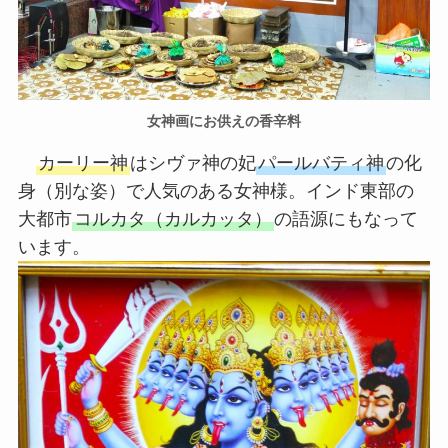
女神画にお供えの香辛料
カーリー神
はシヴァ神の妃
パールバティ神
の化
身（別な姿）で人気のある女神様。インド東部の
大都市
コルカタ（カルカッタ）
の語源にもなって
います。