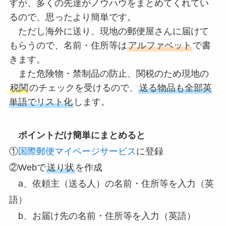
すが、多くの先達がノウハウをまとめてくれてい
るので、思ったより簡単です。
ただし海外に送り、現地の郵便屋さんに届けて
もらうので、名前・住所等は
アルファベット
で書
きます。
また危険物・禁制品の防止、関税のため現地の
税関
のチェックを受けるので、
送る物品も全部英
単語でリスト化
します。
ポイントだけ簡単にまとめると
①
国際郵便マイページサービス
に登録
②Webで
送り状
を作成
a、依頼主（送る人）の名前・住所等を入力（英
語）
b、お届け先の名前・住所等を入力（英語）