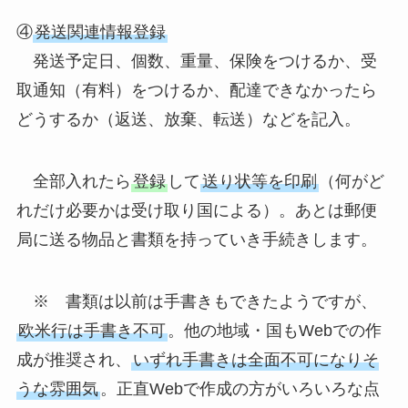
④
発送関連情報登録
発送予定日、個数、重量、保険をつけるか、受
取通知（有料）をつけるか、配達できなかったら
どうするか（返送、放棄、転送）などを記入。
全部入れたら
登録
して
送り状等を印刷
（何がど
れだけ必要かは受け取り国による）。あとは郵便
局に送る物品と書類を持っていき手続きします。
※ 書類は以前は手書きもできたようですが、
欧米行は手書き不可
。他の地域・国もWebでの作
成が推奨され、
いずれ手書きは全面不可になりそ
うな雰囲気
。正直Webで作成の方がいろいろな点