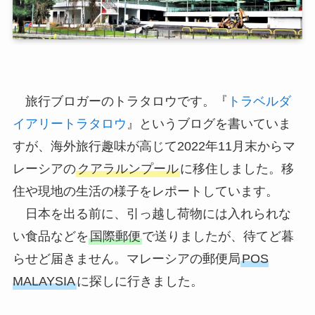
旅行ブロガーのトラタロウです。『
トラベルダ
イアリートラタロウ
』というブログを書いていま
すが、海外旅行趣味が高じて2022年11月末からマ
レーシアの
クアラルンプール
に移住しました。移
住や現地の生活の様子をレポートしています。
日本を出る前に、引っ越し荷物には入れられな
い食品などを
国際郵便
で送りましたが、待てど暮
らせど届きません。マレーシアの郵便局
POS
MALAYSIA
に探しに行きました。