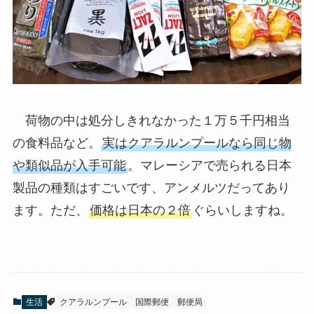
荷物の中は処分しきれなかった１万５千円相当
の食料品など。
実はクアラルンプールなら同じ物
や類似品が入手可能
。マレーシアで売られる日本
製品の種類はすごいです、アンメルツだってあり
ます。ただ、
価格は日本の２倍
ぐらいしますね。
生活
クアラルンプール
国際郵便
郵便局