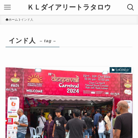
ＫＬダイアリートラタロウ
ホーム
インド人
インド人
– tag –
SHOP紹介