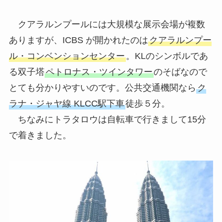
クアラルンプールには大規模な展示会場が複数
ありますが、ICBS が開かれたのは
クアラルンプー
ル・コンベンションセンター
。KLのシンボルであ
る双子塔
ペトロナス・ツインタワー
のそばなので
とても分かりやすいのです。公共交通機関なら
ク
ラナ・ジャヤ線 KLCC駅下車
徒歩５分。
ちなみにトラタロウは自転車で行きまして15分
で着きました。