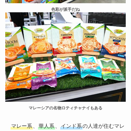
色彩が派手だね
マレーシアの名物ロティチャナイもある
マレー系
、
華人系
、
インド系
の人達が住むマレ