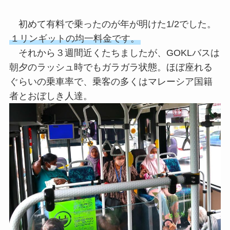
初めて有料で乗ったのが年が明けた1/2でした。
１リンギットの均一料金です。
それから３週間近くたちましたが、GOKLバスは
朝夕のラッシュ時でもガラガラ状態。ほぼ座れる
ぐらいの乗車率で、乗客の多くはマレーシア国籍
者とおぼしき人達。