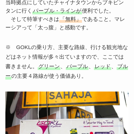
当時拠点にしていたチャイナタウンからブキビン
タンに行く
パープル・ラインが
便利でした。
そして特筆すべきは
「無料」
であること。マレ
ーシアって「太っ腹」と感動です。
※ GOKLの乗り方、主要な路線、行ける観光地な
どはネット情報が多々出ていますので、ここでは
書きません。
グリーン
、
パープル
、
レッド
、
ブル
ー
の主要４路線が使う価値あり。