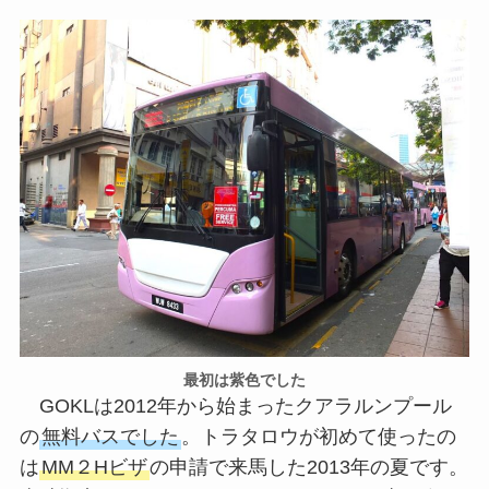
最初は紫色でした
GOKLは2012年から始まったクアラルンプール
の
無料バスでした
。トラタロウが初めて使ったの
は
MM２Hビザ
の申請で来馬した2013年の夏です。