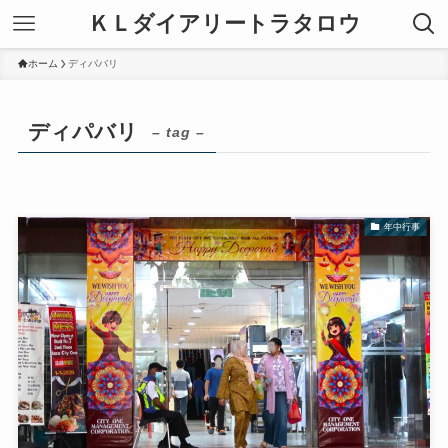
ＫＬダイアリートラタロウ
ホーム
ディパバリ
ディパバリ
– tag –
年中行事