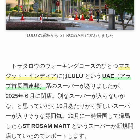
LULU の看板から ST ROSYAM に変わりました
トラタロウのウォーキングコースのひとつ
マス
ジッド・インディア
には
LULU
という
UAE
（アラ
ブ首長国連邦）
系のスーパーがありましたが、
2025年６月に閉店。別なスーパーが入らないか
な、と思っていたら10月あたりから新しいスーパ
ーが入りそうな雰囲気。12月に一時帰国して帰馬
したら
ST ROSAM MART
というスーパーが新規開
店していたのでレポートします。