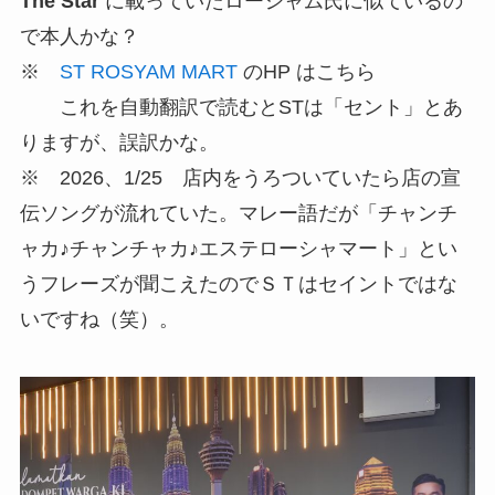
The Star
に載っていたローシャム氏に似ているの
で本人かな？
※
ST ROSYAM MART
のHP はこちら
これを自動翻訳で読むとSTは「セント」とあ
りますが、誤訳かな。
※ 2026、1/25 店内をうろついていたら店の宣
伝ソングが流れていた。マレー語だが「チャンチ
ャカ♪チャンチャカ♪エステローシャマート」とい
うフレーズが聞こえたのでＳＴはセイントではな
いですね（笑）。