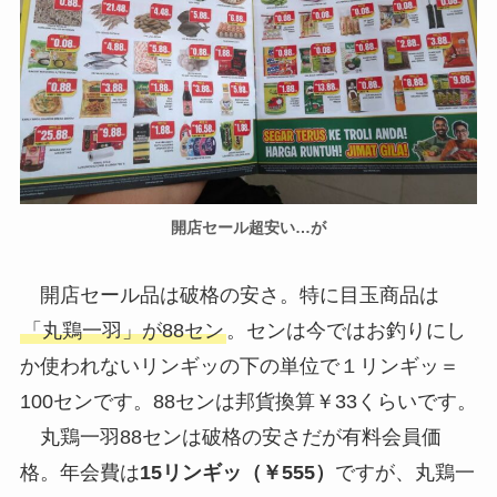
開店セール超安い…が
開店セール品は破格の安さ。特に目玉商品は
「丸鶏一羽」が88セン
。センは今ではお釣りにし
か使われないリンギッの下の単位で１リンギッ＝
100センです。88センは邦貨換算￥33くらいです。
丸鶏一羽88センは破格の安さだが有料会員価
格。年会費は
15リンギッ（￥555）
ですが、丸鶏一