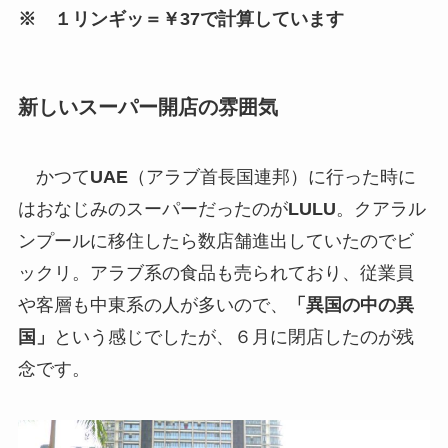
※ １リンギッ＝￥37で計算しています
新しいスーパー開店の雰囲気
かつて
UAE
（アラブ首長国連邦）に行った時に
はおなじみのスーパーだったのが
LULU
。クアラル
ンプールに移住したら数店舗進出していたのでビ
ックリ。アラブ系の食品も売られており、従業員
や客層も中東系の人が多いので、
「異国の中の異
国」
という感じでしたが、６月に閉店したのが残
念です。