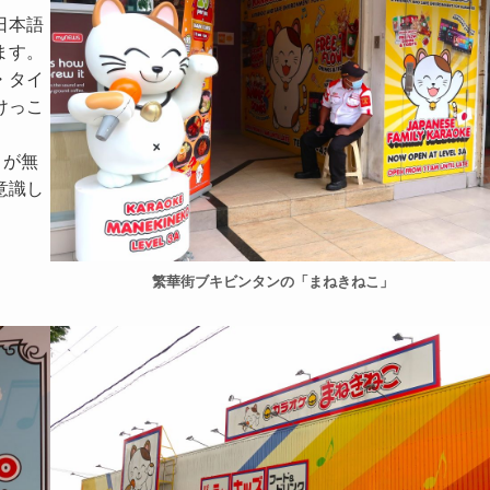
日本語
ます。
・タイ
けっこ
とが無
意識し
繁華街ブキビンタンの「まねきねこ」