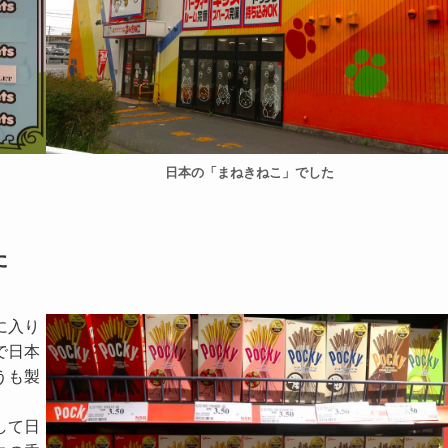
日本の「まねきねこ」でした
た
に入り
で日本
うも製
して日