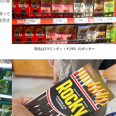
コの香
調べて
販売す
現在は3.5リンギッ（￥140）のポッキー