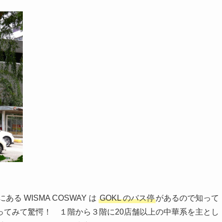
ある WISMA COSWAY は
GOKL のバス停
があるので知って
ってみて驚愕！ １階から３階に20店舗以上の中華系を主とし