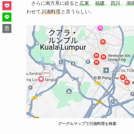
さらに南方系に絞ると
広東
、
福建
、
四川
、
湖
わせて
川湘料理
と言うらしい。
グーグルマップで川湘料理を検索