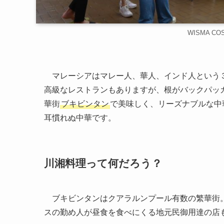
WISMA C
マレーシアはマレー人、華人、インド人という３
高級なレストランもありますが、根がバックパッ
華街
ブキビンタン
で美味しく、リーズナブルな中
耳慣れぬ中華です。
川湘料理って何だろう？
ブキビンタンはクアラルンプール有数の繁華街。
スの勤め人が昼食を食べにくる地元民御用達の店