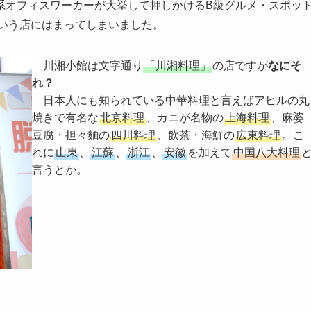
系オフィスワーカーが大挙して押しかけるB級グルメ・スポッ
いう店にはまってしまいました。
川湘小館は文字通り
「川湘料理」
の店ですが
なにそ
れ？
日本人にも知られている中華料理と言えばアヒルの丸
焼きで有名な
北京料理
、カニが名物の
上海料理
、麻婆
豆腐・担々麵の
四川料理
、飲茶・海鮮の
広東料理
。こ
れに
山東
、
江蘇
、
浙江
、
安徽
を加えて
中国八大料理
言うとか。