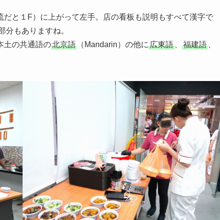
だと１F）に上がって左手。店の看板も説明もすべて漢字で
部分もありますね。
本土の共通語の
北京語
（Mandarin）の他に
広東語
、
福建語
、